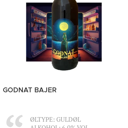
GODNAT BAJER
ØLTYPE: GULDØL
ALKOHOL: 6.0% VOL.